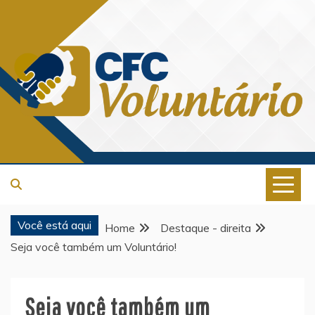
Skip
to
content
CFC VOLUNTÁRIO
Você está aqui
Home
Destaque - direita
Seja você também um Voluntário!
Seja você também um