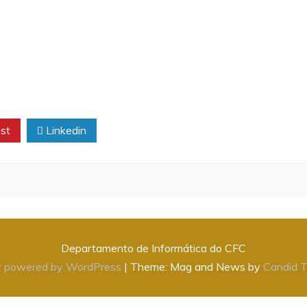
st
Linkedin
Departamento de Informática do CFC
y powered by WordPress
|
Theme: Mag and News by
Candid 